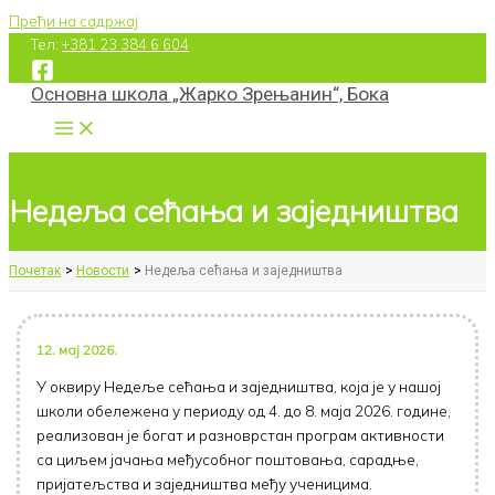
Пређи на садржај
Тел:
+381 23 384 6 604
Основна школа „Жарко Зрењанин“, Бока
Недеља сећања и заједништва
Почетак
Новости
Недеља сећања и заједништва
12. мај 2026.
У оквиру Недеље сећања и заједништва, која је у нашој
школи обележена у периоду од 4. до 8. маја 2026. године,
реализован је богат и разноврстан програм активности
са циљем јачања међусобног поштовања, сарадње,
пријатељства и заједништва међу ученицима.