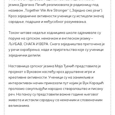
језика Драгана Лечић реализовала је радионицу под
називом „Together We Are Stronger“ („Заједно смо јачи“).
Кроз заједничке активности ученици су истицали значај
сарадње, подршке и међусобног разумевања.
Током читаве недеље ходницима школе одјекивале су
поруке на српском, немачком и енглеском језику –
ЉУБАВ, СНАГА И ВЕРА. Снага заједништва преточена је
у речи охрабрења, наде и пријатељства које су ученици
заједнички делили.
Наставница српског језика Маја Ђекић представила је
пројекат о Вуковом наслеђу кроз друштвене игре и
креативне активности. Ученици су на занимљив и
интерактиван начин приказали пут којим је Вук Караџић
пролазио сакупљајући народно стваралаштво и писану
реч. На паноу су представили важне године његовог
живота и истакли сарадњу са немачким и словеначким
великанима.