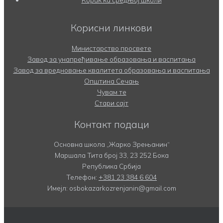
Корисни линкови
Министарство просвете
Завод за унапређивање образовања и васпитања
Завод за вредновање квалитета образовања и васпитања
Општина Сечањ
Чувам те
Стари сајт
Контакт подаци
Основна школа „Жарко Зрењанин“
Маршала Тита број 33, 23 252 Бока
Република Србија
Телефон:
+381 23 384 6 604
Имејл: osbokazarkozrenjanin@gmail.com