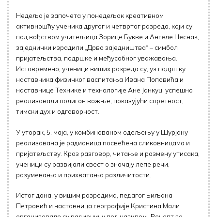
Недеља је започета у понедељак креативном
активношћу ученика другог и четвртог разреда, који су,
под вођством учитељица Зорице Букве и Ангеле Цеснак,
заједнички израдили „Дрво заједништва“ – симбол
пријатељства, подршке и међусобног уважавања.
Истовремено, ученици виших разреда су, уз подршку
наставника физичког васпитања Ивана Поповића и
наставнице Технике и технологије Ане Јанкуц, успешно
реализовали полигон вожње, показујући спретност,
тимски дух и одговорност.
У уторак, 5. маја, у комбинованом одељењу у Шурјану
реализована је радионица посвећена сликовницама и
пријатељству. Кроз разговор, читање и размену утисака,
ученици су развијали свест о значају лепе речи,
разумевања и прихватања различитости.
Истог дана, у вишим разредима, педагог Биљана
Петровић и наставница географије Кристина Мали
организовале су радионицу под називом „Рецепт за