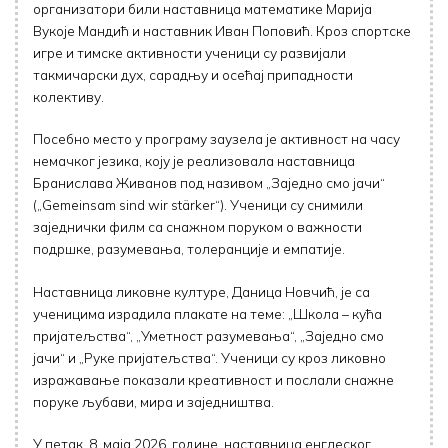
организатори били наставница математике Марија
Вукоје Мандић и наставник Иван Поповић. Кроз спортске
игре и тимске активности ученици су развијали
такмичарски дух, сарадњу и осећај припадности
колективу.
Посебно место у програму заузела је активност на часу
немачког језика, коју је реализовала наставница
Бранислава Живанов под називом „Заједно смо јачи“
(„Gemeinsam sind wir stärker“). Ученици су снимили
заједнички филм са снажном поруком о важности
подршке, разумевања, толеранције и емпатије.
Наставница ликовне културе, Даница Новчић, је са
ученицима израдила плакате на теме: „Школа – кућа
пријатељства“, „Уметност разумевања“, „Заједно смо
јачи“ и „Руке пријатељства“. Ученици су кроз ликовно
изражавање показали креативност и послали снажне
поруке љубави, мира и заједништва.
У петак, 8. маја 2026. године, наставница енглеског