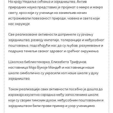
На крају Недеље сећања и заједништва, Актив
природних наука представио је пројекат о микро и макро
свету, кроз који су ученици на занимљив начин
истраживали повезаност природе, човека и света који
нас окружује.
Све реализоване активности допринеле су јачању
заједништва, развоју емпатије, толеранције и међусобног
поштовања, подсећајући нас да су љубав, разумевање и
подршка темељи сваког здравог и срећног окружења.
Школска библиотекарка, Елизабета Трифунов,
наставница Маја Вукоје Мандић и наставници наше
школе симболично су украсили хол наше школе у духу
заједништва.
Током реализације свих активности посебно је дошла до
изражаја изузетна сарадња међу запосленима школе,
који су својим тимским духом, међусобним поштовањем и
заједништвом били прави пример и узор ученицима.