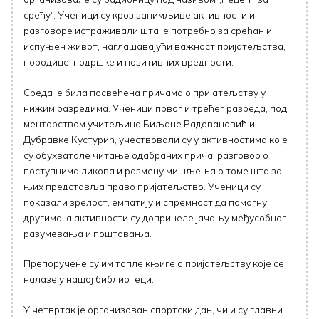
срећу“. Ученици су кроз занимљиве активности и
разговоре истраживали шта је потребно за срећан и
испуњен живот, наглашавајући важност пријатељства,
породице, подршке и позитивних вредности.
Среда је била посвећена причама о пријатељству у
нижим разредима. Ученици првог и трећег разреда, под
менторством учитељица Биљане Радовановић и
Дубравке Кустурић, учествовали су у активностима које
су обухватале читање одабраних прича, разговор о
поступцима ликова и размену мишљења о томе шта за
њих представља право пријатељство. Ученици су
показали зрелост, емпатију и спремност да помогну
другима, а активности су допринеле јачању међусобног
разумевања и поштовања.
Препоручене су им топле књиге о пријатељству које се
налазе у нашој библиотеци.
У четвртак је организован спортски дан, чији су главни