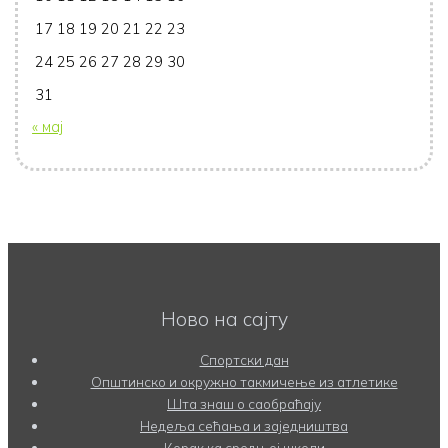
17
18
19
20
21
22
23
24
25
26
27
28
29
30
31
« мај
Ново на сајту
Спортски дан
Општинско и окружно такмичење из атлетике
Шта знаш о саобраћају
Недеља сећања и заједништва
Корак ка средњој школи